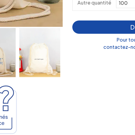
Autre quantité
D
Pour to
contactez-no