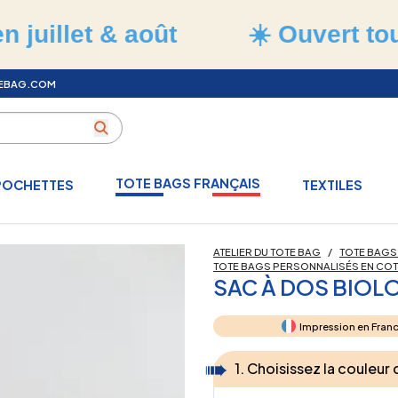
 & août
☀️ Ouvert tout l'été
•
TEBAG.COM
TOTE BAGS FRANÇAIS
POCHETTES
TEXTILES
ATELIER DU TOTE BAG
/
TOTE BAGS
TOTE BAGS PERSONNALISÉS EN CO
SAC À DOS BIOL
Impression en Fran
1. Choisissez la couleur