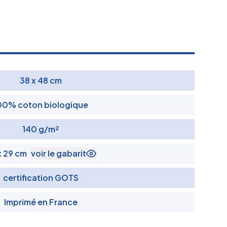
38 x 48 cm
00% coton biologique
140 g/m²
x 29 cm
voir le gabarit
certification GOTS
Imprimé en France