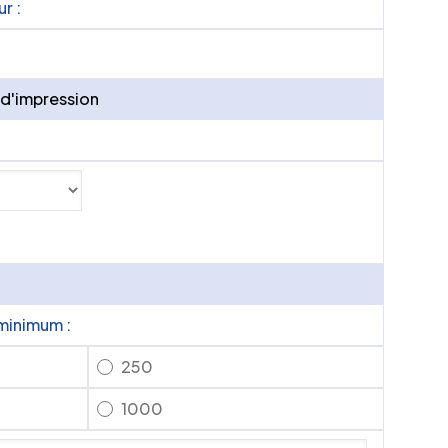
r :
 d'impression
minimum :
250
1000