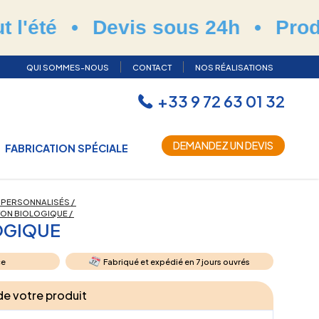
Devis sous 24h
•
Production et
QUI SOMMES-NOUS
CONTACT
NOS RÉALISATIONS
+33 9 72 63 01 32
DEMANDEZ UN DEVIS
FABRICATION SPÉCIALE
 PERSONNALISÉS
/
TON BIOLOGIQUE
/
OGIQUE
ce
Fabriqué et expédié en 7 jours ouvrés
 de votre produit