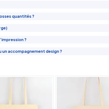
osses quantités ?
rge)
l’impression ?
ou un accompagnement design ?