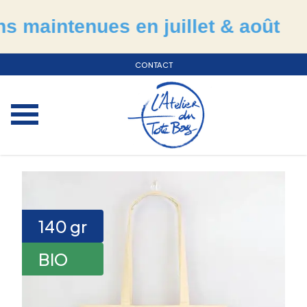
intenues en juillet & août
☀
CONTACT
140
gr
BIO