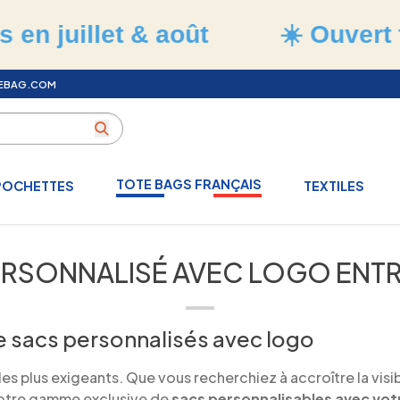
llet & août
☀️ Ouvert tout l'
TEBAG.COM
TOTE BAGS FRANÇAIS
POCHETTES
TEXTILES
ERSONNALISÉ AVEC LOGO ENTR
e sacs personnalisés avec logo
 plus exigeants. Que vous recherchiez à accroître la visibi
 notre gamme exclusive de
sacs personnalisables avec vot