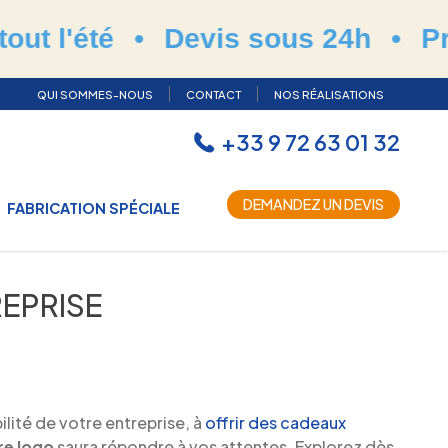
été
•
Devis sous 24h
•
Productio
QUI SOMMES-NOUS
CONTACT
NOS RÉALISATIONS
+33 9 72 63 01 32
DEMANDEZ UN DEVIS
FABRICATION SPÉCIALE
EPRISE
lité de votre entreprise, à
offrir des cadeaux
re logo
saura répondre à vos attentes. Explorez dès