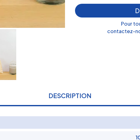
D
Pour to
contactez-no
DESCRIPTION
1