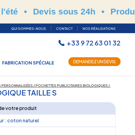
Devis sous 24h
•
Production et 
QUI SOMMES-NOUS
CONTACT
NOS RÉALISATIONS
+33 9 72 63 01 32
DEMANDEZ UN DEVIS
FABRICATION SPÉCIALE
 PERSONNALISÉES
/
POCHETTES PUBLICITAIRES BIOLOGIQUES
/
GIQUE TAILLE S
 de votre produit
ur :
coton naturel