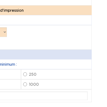
 d'impression
minimum :
250
1000