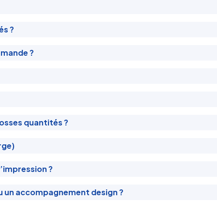
és ?
mmande ?
osses quantités ?
rge)
l’impression ?
ou un accompagnement design ?