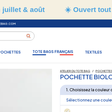
& août
☀️ Ouvert tout l'été
•
TEBAG.COM
TOTE BAGS FRANÇAIS
POCHETTES
TEXTILES
ATELIER DU TOTE BAG
/
POCHETTES
POCHETTE BIOLO
1. Choisissez la couleur
Sélectionnez une coule