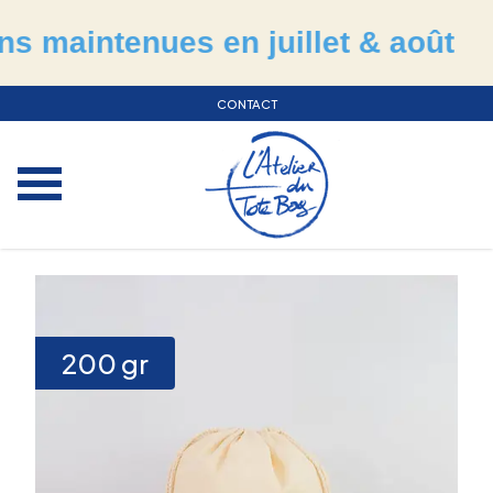
intenues en juillet & août
☀
CONTACT
200
gr