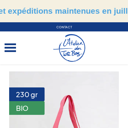
péditions maintenues en juillet &
CONTACT
230
gr
BIO