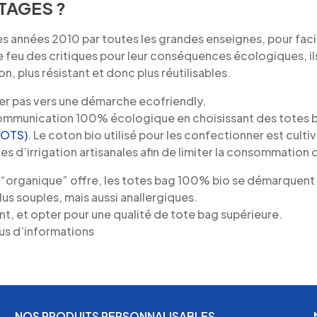
TAGES ?
les années 2010 par toutes les grandes enseignes, pour facil
r le feu des critiques pour leur conséquences écologiques, il
n, plus résistant et donc plus réutilisables.
ier pas vers une démarche ecofriendly.
 communication 100% écologique en choisissant des totes 
GOTS)
. Le coton bio utilisé pour les confectionner est culti
des d’irrigation artisanales afin de limiter la consommation 
“organique” offre, les totes bag 100% bio se démarquent
plus souples, mais aussi anallergiques.
nt, et opter pour une qualité de tote bag supérieure.
us d’informations
NOS PRODUITS PERSONNALISABLES