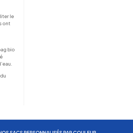
iter le
s ont
bag bio
vé
d’eau.
 du
NOS SACS PERSONNALISÉS PAR COULEUR