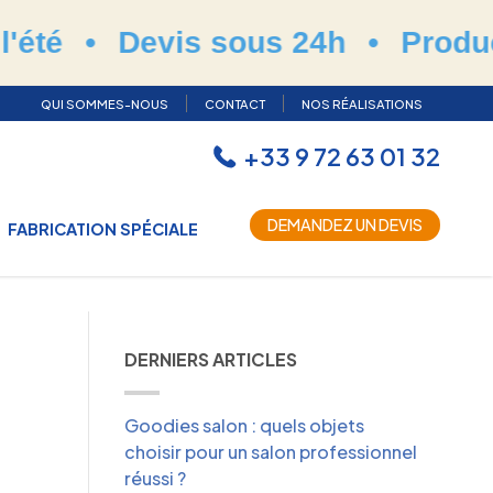
•
Devis sous 24h
•
Production e
QUI SOMMES-NOUS
CONTACT
NOS RÉALISATIONS
+33 9 72 63 01 32
DEMANDEZ UN DEVIS
FABRICATION SPÉCIALE
DERNIERS ARTICLES
Goodies salon : quels objets
choisir pour un salon professionnel
réussi ?