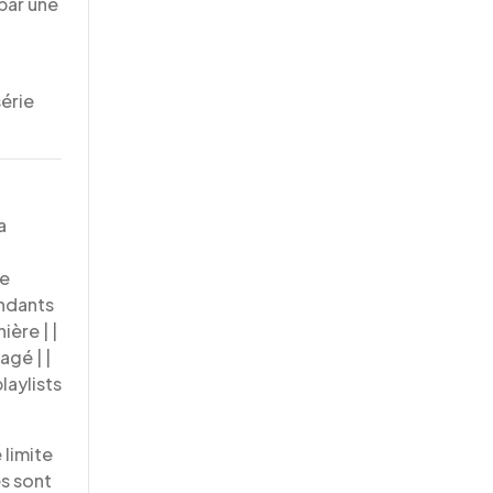
 par une
érie
a
de
endants
ère | |
gé | |
laylists
 limite
s sont