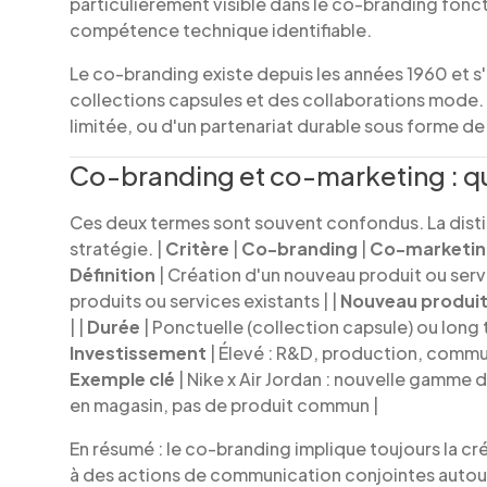
particulièrement visible dans le co-branding foncti
compétence technique identifiable.
Le co-branding existe depuis les années 1960 et 
collections capsules et des collaborations mode. 
limitée, ou d'un partenariat durable sous forme de
Co-branding et co-marketing : qu
Ces deux termes sont souvent confondus. La distin
stratégie. |
Critère
|
Co-branding
|
Co-marketi
Définition
| Création d'un nouveau produit ou ser
produits ou services existants | |
Nouveau produit
| |
Durée
| Ponctuelle (collection capsule) ou long 
Investissement
| Élevé : R&D, production, commu
Exemple clé
| Nike x Air Jordan : nouvelle gamme 
en magasin, pas de produit commun |
En résumé : le co-branding implique toujours la c
à des actions de communication conjointes autour