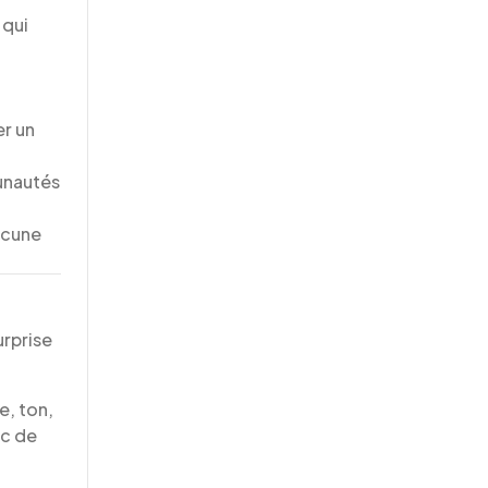
 qui
er un
munautés
ucune
urprise
e, ton,
ec de