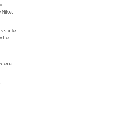
ou
e Nike,
s sur le
entre
.
nsfère
s