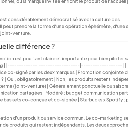
onnel, où la marque invitée enrichit le produit de l'accueil
s'est considérablement démocratisé avec la culture des
Il peut prendre la forme d'une opération éphémère, d'une s
 joint-venture.
elle différence ?
ction est pourtant claire et importante pour bien piloter s
ng
| |-------------|------------------|------------------| |
vice co-signé par les deux marques | Promotion conjointe 
 ?
| Oui, obligatoirement | Non, les produits restent indép
terme (joint-venture) | Généralement ponctuelle ou saisonni
nication partagées | Modéré : budget communication parta
de baskets co-conçue et co-signée | Starbucks x Spotify : p
réation d'un produit ou service commun. Le co-marketing se
 de produits qui restent indépendants. Les deux approche