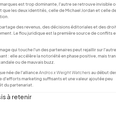
 marques est trop dominante, l'autre se retrouve invisible 
it que les deux identités, celle de Michael Jordan et celle d
tion.
artage des revenus, des décisions éditoriales et des droit
ment. Le flou juridique est la première source de conflits 
mage qui touche l'un des partenaires peut rejaillir sur l'autre
nt : elle accélère la notoriété en phase positive, mais tra
candale ou de mauvais buzz.
ue née de l'alliance
Andros x Weight Watchers
au début de
d'efforts marketing suffisants et une valeur ajoutée peu
t du partenariat.
s à retenir