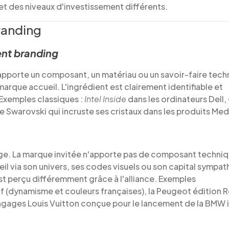
t des niveaux d'investissement différents.
randing
ent branding
e apporte un composant, un matériau ou un savoir-faire tec
marque accueil. L'ingrédient est clairement identifiable et
 Exemples classiques :
Intel Inside
dans les ordinateurs Dell,
Swarovski qui incruste ses cristaux dans les produits Med
image. La marque invitée n'apporte pas de composant techni
il via son univers, ses codes visuels ou son capital sympath
t perçu différemment grâce à l'alliance. Exemples
f (dynamisme et couleurs françaises), la Peugeot édition 
 bagages Louis Vuitton conçue pour le lancement de la BMW 