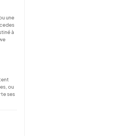
 ou une
ercedes
tiné à
uwe
tent
es, ou
rte ses