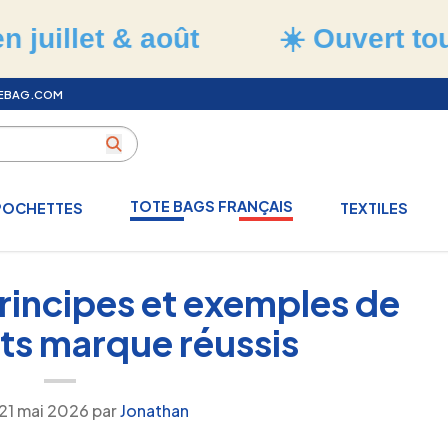
& août
☀️ Ouvert tout l'été
•
TEBAG.COM
TOTE BAGS FRANÇAIS
POCHETTES
TEXTILES
rincipes et exemples de
ts marque réussis
21 mai 2026
par
Jonathan