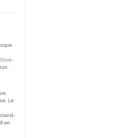
hnique
Gore-
ion.
que,
ie. Le
Roland-
i8 en