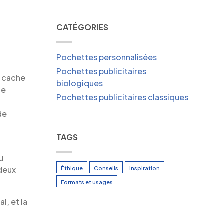
CATÉGORIES
Pochettes personnalisées
Pochettes publicitaires
e cache
biologiques
ce
Pochettes publicitaires classiques
de
TAGS
u
 deux
Éthique
Conseils
Inspiration
Formats et usages
l, et la