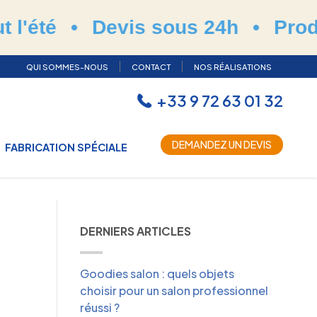
Devis sous 24h
•
Production et 
QUI SOMMES-NOUS
CONTACT
NOS RÉALISATIONS
+33 9 72 63 01 32
DEMANDEZ UN DEVIS
FABRICATION SPÉCIALE
DERNIERS ARTICLES
Goodies salon : quels objets
choisir pour un salon professionnel
réussi ?