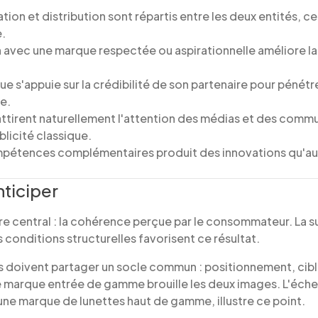
on et distribution sont répartis entre les deux entités, ce
.
on avec une marque respectée ou aspirationnelle améliore la
ue s'appuie sur la crédibilité de son partenaire pour pénétr
e.
 attirent naturellement l'attention des médias et des com
blicité classique.
mpétences complémentaires produit des innovations qu'a
nticiper
re central : la cohérence perçue par le consommateur. La s
s conditions structurelles favorisent ce résultat.
 doivent partager un socle commun : positionnement, cibl
marque entrée de gamme brouille les deux images. L'éch
ne marque de lunettes haut de gamme, illustre ce point.