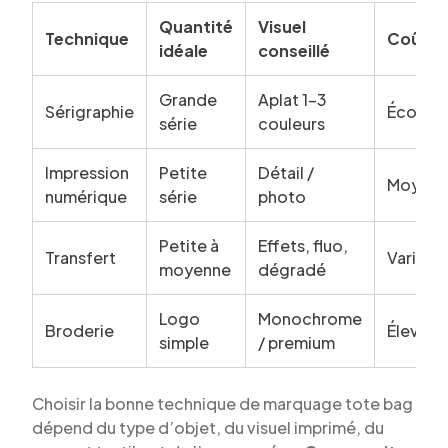
Quantité
Visuel
Technique
Coût
idéale
conseillé
Grande
Aplat 1-3
Sérigraphie
Économ
série
couleurs
Impression
Petite
Détail /
Moyen
numérique
série
photo
Petite à
Effets, fluo,
Transfert
Variabl
moyenne
dégradé
Logo
Monochrome
Broderie
Élevé
simple
/ premium
Choisir la bonne technique de marquage tote bag
dépend du type d’objet, du visuel imprimé, du